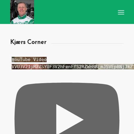
Kjærs Corner
YouTube Video
VVU3V21pR2ZSYUF3V2hFenFfS2RZWHRBLmJSVEpBNjJkZ